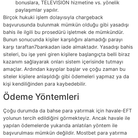
bonuslara, TELEVISION hizmetine vs. yönelik
paylaşımlar yapılır.
Birçok hukuki işlem dolayısıyla chargeback
başvurusunda bulunmak mümkün olduğu gibi yasadışı
bahis ile ilgili bu prosedürü işletmek de mümkündür.
Bunun sonucunda kişiler karşılığını alamadığı parayı
karşı taraftan7bankadan iade almaktadır. Yasadışı bahis
siteleri, bu işe yeni giren kişilere başlangıçta belli biraz
kazanım sağlayarak onları sistem içerisinde tutmayı
amaçlar. Ardından kayıplar başlar ve çoğu zaman bu
siteler kişilere anlaşıldığı gibi ödemeleri yapmaz ya da
kişi kendiliğinden para kaybedebilir.
Ödeme Yöntemleri
Çoğu durumda da bahse para yatırmak için havale-EFT
yolunun tercih edildiğini görmekteyiz. Ancak havale ile
yapılan ödemelerde yukarıda anlatılan yöntem ile
başvurulması mümkün değildir. Mostbet para yatırma