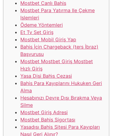
Mostbet Canlı Bahis
Mostbet Para Yatırma Ile Çekme
Işlemleri
Ödeme Yöntemleri
Et Tv Set Giriş
Mostbet Mobil Giriş Yap
Bahis İçin Chargeback (ters İbraz)
Başvurusu
Mostbet Mostbet Giriş Mostbet
Hızlı Giriş
Yasa Dişi Bahi̇s Cezasi
Bahis Para Kayıplarını Hukuken Geri
Alma
Hesabınızı Devre Dışı Bırakma Veya
Silme
Mostbet Giriş Adresi
Mostbet Bahis Sigortası
Yasadışı Bahis Sitesi Para Kayıpları
Nasıl Geri Alınır?