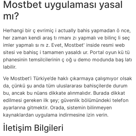
Mostbet uygulaması yasal
mı?
Herhangi bir ç evrimiç i actually bahis yapmadan ö nce,
her zaman kendi araş tı rmanı zı yapmalı ve bilinç li seç
imler yapmalı sı nı z. Evet, Mostbet' inside resmi web
sitesi ve bahisç i tamamen yasaldı ur. Portal oyun kü tü
phanesinin temsilcilerinin ç oğ u demo modunda baş latı
labilir.
Ve Mostbet’i Türkiye’de haklı çıkarmaya çalışmıyor olsak
da, çünkü şu anda tüm uluslararası bahisçilerde durum
bu, ancak bu nüans dikkate alınmalıdır. Burada dikkat
edilmesi gereken ilk şey; güvenlik bölümündeki telefon
ayarlarına gitmektir. Orada, sistemin bilinmeyen
kaynaklardan uygulama indirmesine izin verin.
İletişim Bilgileri