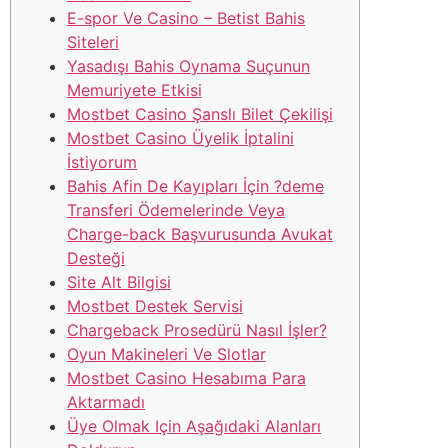
E-spor Ve Casino – Betist Bahis
Siteleri
Yasadışı Bahis Oynama Suçunun
Memuriyete Etkisi
Mostbet Casino Şanslı Bilet Çekilişi
Mostbet Casino Üyelik İptalini
İstiyorum
Bahis Afin De Kayıpları İçin ?deme
Transferi Ödemelerinde Veya
Charge-back Başvurusunda Avukat
Desteği
Site Alt Bilgisi
Mostbet Destek Servisi
Chargeback Prosedürü Nasıl İşler?
Oyun Makineleri Ve Slotlar
Mostbet Casino Hesabıma Para
Aktarmadı
Üye Olmak Için Aşağıdaki Alanları