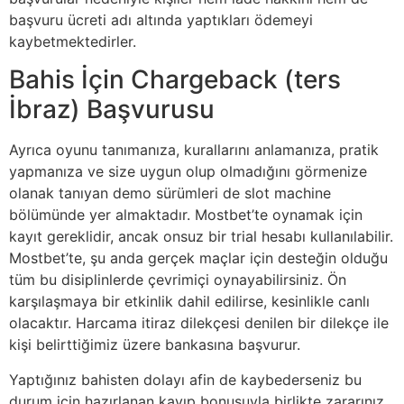
başvuru ücreti adı altında yaptıkları ödemeyi
kaybetmektedirler.
Bahis İçin Chargeback (ters
İbraz) Başvurusu
Ayrıca oyunu tanımanıza, kurallarını anlamanıza, pratik
yapmanıza ve size uygun olup olmadığını görmenize
olanak tanıyan demo sürümleri de slot machine
bölümünde yer almaktadır. Mostbet’te oynamak için
kayıt gereklidir, ancak onsuz bir trial hesabı kullanılabilir.
Mostbet’te, şu anda gerçek maçlar için desteğin olduğu
tüm bu disiplinlerde çevrimiçi oynayabilirsiniz. Ön
karşılaşmaya bir etkinlik dahil edilirse, kesinlikle canlı
olacaktır. Harcama itiraz dilekçesi denilen bir dilekçe ile
kişi belirttiğimiz üzere bankasına başvurur.
Yaptığınız bahisten dolayı afin de kaybederseniz bu
durum için hazırlanan kayıp bonusuyla birlikte zararınız