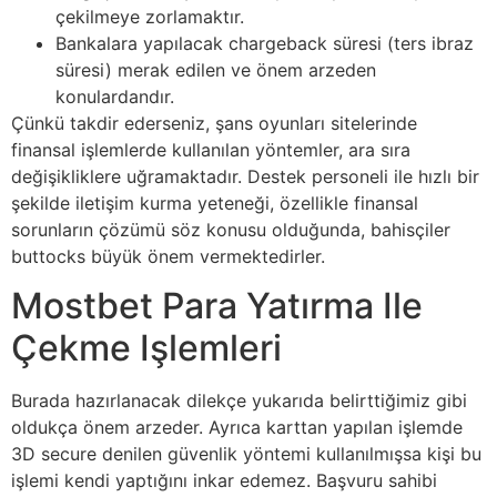
çekilmeye zorlamaktır.
Bankalara yapılacak chargeback süresi (ters ibraz
süresi) merak edilen ve önem arzeden
konulardandır.
Çünkü takdir ederseniz, şans oyunları sitelerinde
finansal işlemlerde kullanılan yöntemler, ara sıra
değişikliklere uğramaktadır. Destek personeli ile hızlı bir
şekilde iletişim kurma yeteneği, özellikle finansal
sorunların çözümü söz konusu olduğunda, bahisçiler
buttocks büyük önem vermektedirler.
Mostbet Para Yatırma Ile
Çekme Işlemleri
Burada hazırlanacak dilekçe yukarıda belirttiğimiz gibi
oldukça önem arzeder. Ayrıca karttan yapılan işlemde
3D secure denilen güvenlik yöntemi kullanılmışsa kişi bu
işlemi kendi yaptığını inkar edemez. Başvuru sahibi