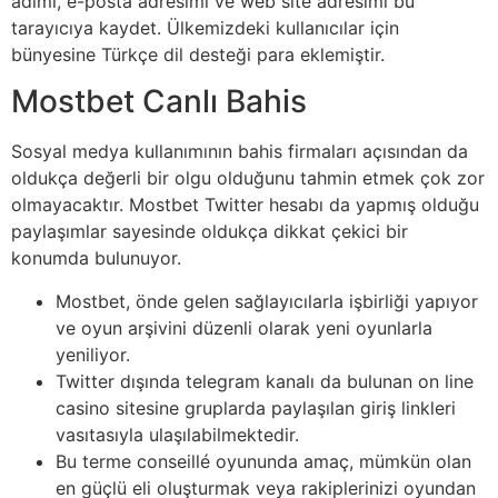
adımı, e-posta adresimi ve web site adresimi bu
tarayıcıya kaydet. Ülkemizdeki kullanıcılar için
bünyesine Türkçe dil desteği para eklemiştir.
Mostbet Canlı Bahis
Sosyal medya kullanımının bahis firmaları açısından da
oldukça değerli bir olgu olduğunu tahmin etmek çok zor
olmayacaktır. Mostbet Twitter hesabı da yapmış olduğu
paylaşımlar sayesinde oldukça dikkat çekici bir
konumda bulunuyor.
Mostbet, önde gelen sağlayıcılarla işbirliği yapıyor
ve oyun arşivini düzenli olarak yeni oyunlarla
yeniliyor.
Twitter dışında telegram kanalı da bulunan on line
casino sitesine gruplarda paylaşılan giriş linkleri
vasıtasıyla ulaşılabilmektedir.
Bu terme conseillé oyununda amaç, mümkün olan
en güçlü eli oluşturmak veya rakiplerinizi oyundan