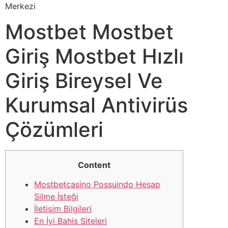
Merkezi
Mostbet Mostbet
Giriş Mostbet Hızlı
Giriş Bireysel Ve
Kurumsal Antivirüs
Çözümleri
Content
Mostbetcasino Possuindo Hesap
Silme İsteği
İletişim Bilgileri
En İyi Bahis Siteleri