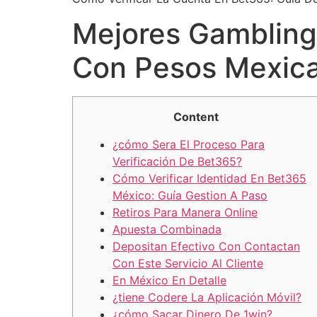
Mejores Gambling
Con Pesos Mexic
Content
¿cómo Sera El Proceso Para
Verificación De Bet365?
Cómo Verificar Identidad En Bet365
México: Guía Gestion A Paso
Retiros Para Manera Online
Apuesta Combinada
Depositan Efectivo Con Contactan
Con Este Servicio Al Cliente
En México En Detalle
¿tiene Codere La Aplicación Móvil?
¿cómo Sacar Dinero De 1win?