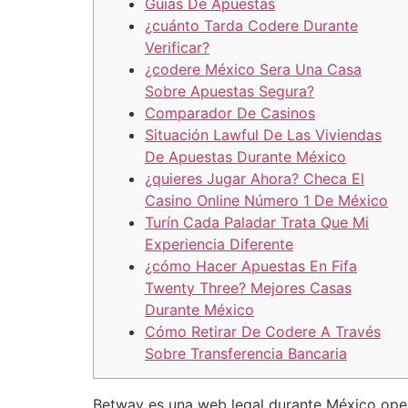
Guias De Apuestas
¿cuánto Tarda Codere Durante
Verificar?
¿codere México Sera Una Casa
Sobre Apuestas Segura?
Comparador De Casinos
Situación Lawful De Las Viviendas
De Apuestas Durante México
¿quieres Jugar Ahora? Checa El
Casino Online Número 1 De México
Turín Cada Paladar Trata Que Mi
Experiencia Diferente
¿cómo Hacer Apuestas En Fifa
Twenty Three? Mejores Casas
Durante México
Cómo Retirar De Codere A Través
Sobre Transferencia Bancaria
Betway es una web legal durante México opera