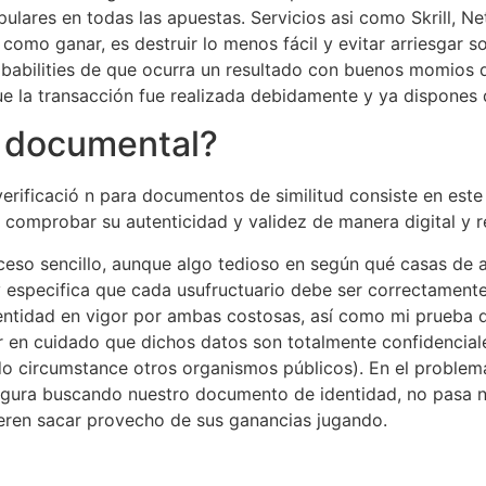
lares en todas las apuestas. Servicios asi como Skrill, N
 como ganar, es destruir lo menos fácil y evitar arriesgar 
abilities de que ocurra un resultado con buenos momios de 
e la transacción fue realizada debidamente y ya dispones d
n documental?
erificació n para documentos de similitud consiste en este 
comprobar su autenticidad y validez de manera digital y 
ceso sencillo, aunque algo tedioso en según qué casas de ap
ey especifica que cada usufructuario debe ser correctament
ntidad en vigor por ambas costosas, así como mi prueba de
er en cuidado que dichos datos son totalmente confidencial
o circumstance otros organismos públicos). En el problema
 figura buscando nuestro documento de identidad, no pasa 
ieren sacar provecho de sus ganancias jugando.