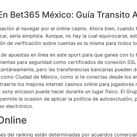
n Bet365 México: Guía Transito 
sación al navegar por el online casino. Ahora bien, cuand
icar, sería simplista. Aunque, no hay la cual equivocarse, e
ción de verificación sobre cuentas es la misma para todos lo
de apuestas en línea en este sport para que ganes con tu h
ientas para seguridad como certificados de conexión SSL 
tantáneamente, pero las transferencias bancarias pueden d
is como Ciudad de México, como si te conectas desde los a
raerte los mejores internet casinos online para jugadores
ro sony ericsson puede hacer durante un lugar físico. El Gr
permite la ocasion de aplicar la política de autoexclusión,
o electrónico.
Online
ones del ranking están determinadas por acuerdos comercial