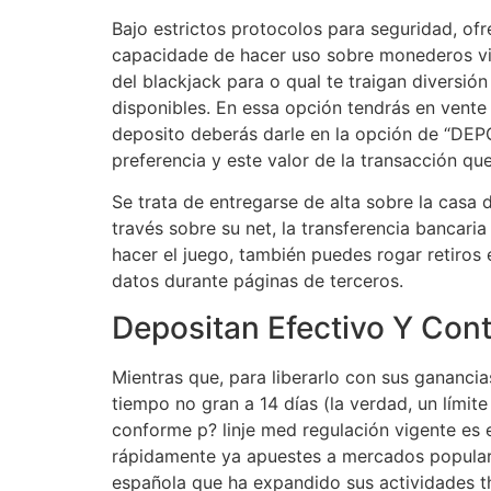
Bajo estrictos protocolos para seguridad, of
capacidade de hacer uso sobre monederos virt
del blackjack para o qual te traigan diversió
disponibles. En essa opción tendrás en vente 
deposito deberás darle en la opción de “DEP
preferencia y este valor de la transacción que
Se trata de entregarse de alta sobre la casa
través sobre su net, la transferencia bancari
hacer el juego, también puedes rogar retiros 
datos durante páginas de terceros.
Depositan Efectivo Y Cont
Mientras que, para liberarlo con sus gananci
tiempo no gran a 14 días (la verdad, un lími
conforme p? linje med regulación vigente es e
rápidamente ya apuestes a mercados popular
española que ha expandido sus actividades th