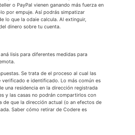
eteller o PayPal vienen ganando más fuerza en
solo por empuje. Así podrás simpatizar
lo que la odaie calcula. Al extinguir,
el dinero sobre tu cuenta.
aná lisis para diferentes medidas para
remota.
uestas. Se trata de el proceso al cual las
e verificado e identificado. Lo más común es
 una residencia en la dirección registrada
es y las casas no podrán compartirlos con
 de que la dirección actual (o an efectos de
nada. Saber cómo retirar de Codere es