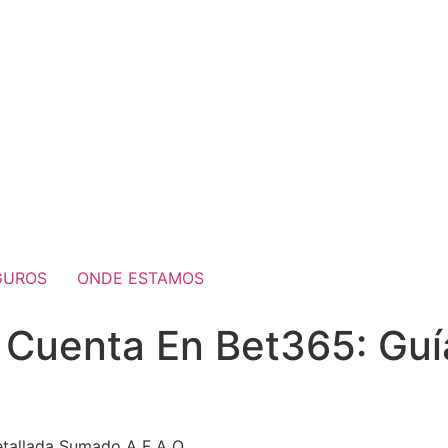
GUROS
ONDE ESTAMOS
 Cuenta En Bet365: Guí
etallada Sumado A F A Q