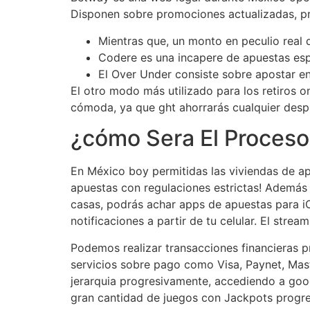
Disponen sobre promociones actualizadas, pre
Mientras que, un monto en peculio real
Codere es una incapere de apuestas espa
El Over Under consiste sobre apostar en 
El otro modo más utilizado para los retiros o
cómoda, ya que ght ahorrarás cualquier desp
¿cómo Sera El Proceso
En México boy permitidas las viviendas de apu
apuestas con regulaciones estrictas! Además 
casas, podrás achar apps de apuestas para iO
notificaciones a partir de tu celular. El stre
Podemos realizar transacciones financieras pr
servicios sobre pago como Visa, Paynet, Mast
jerarquia progresivamente, accediendo a goo
gran cantidad de juegos con Jackpots progre