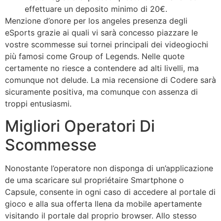
effettuare un deposito minimo di 20€.
Menzione d’onore per los angeles presenza degli
eSports grazie ai quali vi sarà concesso piazzare le
vostre scommesse sui tornei principali dei videogiochi
più famosi come Group of Legends. Nelle quote
certamente no riesce a contendere ad alti livelli, ma
comunque not delude. La mia recensione di Codere sarà
sicuramente positiva, ma comunque con assenza di
troppi entusiasmi.
Migliori Operatori Di
Scommesse
Nonostante l’operatore non disponga di un’applicazione
de uma scaricare sul propriétaire Smartphone o
Capsule, consente in ogni caso di accedere al portale di
gioco e alla sua offerta llena da mobile apertamente
visitando il portale dal proprio browser. Allo stesso