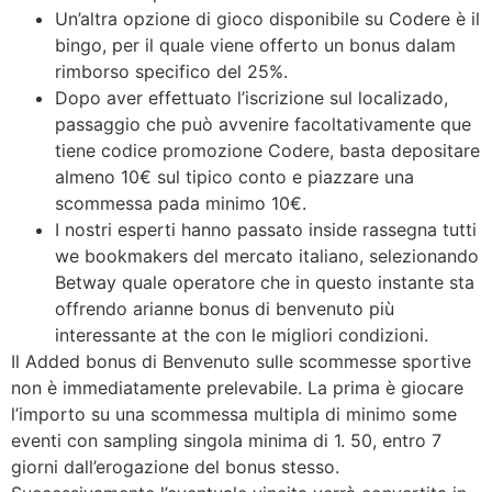
Un’altra opzione di gioco disponibile su Codere è il
bingo, per il quale viene offerto un bonus dalam
rimborso specifico del 25%.
Dopo aver effettuato l’iscrizione sul localizado,
passaggio che può avvenire facoltativamente que
tiene codice promozione Codere, basta depositare
almeno 10€ sul tipico conto e piazzare una
scommessa pada minimo 10€.
I nostri esperti hanno passato inside rassegna tutti
we bookmakers del mercato italiano, selezionando
Betway quale operatore che in questo instante sta
offrendo arianne bonus di benvenuto più
interessante at the con le migliori condizioni.
Il Added bonus di Benvenuto sulle scommesse sportive
non è immediatamente prelevabile. La prima è giocare
l’importo su una scommessa multipla di minimo some
eventi con sampling singola minima di 1. 50, entro 7
giorni dall’erogazione del bonus stesso.