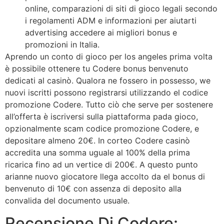
online, comparazioni di siti di gioco legali secondo
i regolamenti ADM e informazioni per aiutarti
advertising accedere ai migliori bonus e
promozioni in Italia.
Aprendo un conto di gioco per los angeles prima volta
è possibile ottenere tu Codere bonus benvenuto
dedicati al casinò. Qualora ne fossero in possesso, we
nuovi iscritti possono registrarsi utilizzando el codice
promozione Codere. Tutto ciò che serve per sostenere
all’offerta è iscriversi sulla piattaforma pada gioco,
opzionalmente scam codice promozione Codere, e
depositare almeno 20€. In corteo Codere casinò
accredita una somma uguale al 100% della prima
ricarica fino ad un vertice di 200€. A questo punto
arianne nuovo giocatore llega accolto da el bonus di
benvenuto di 10€ con assenza di deposito alla
convalida del documento usuale.
Recensione Di Codere: