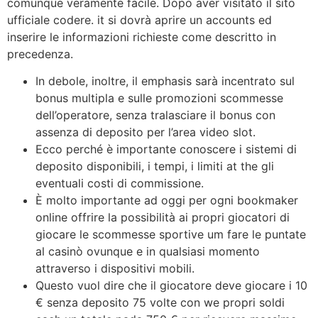
comunque veramente facile. Dopo aver visitato il sito
ufficiale codere. it si dovrà aprire un accounts ed
inserire le informazioni richieste come descritto in
precedenza.
In debole, inoltre, il emphasis sarà incentrato sul
bonus multipla e sulle promozioni scommesse
dell’operatore, senza tralasciare il bonus con
assenza di deposito per l’area video slot.
Ecco perché è importante conoscere i sistemi di
deposito disponibili, i tempi, i limiti at the gli
eventuali costi di commissione.
È molto importante ad oggi per ogni bookmaker
online offrire la possibilità ai propri giocatori di
giocare le scommesse sportive um fare le puntate
al casinò ovunque e in qualsiasi momento
attraverso i dispositivi mobili.
Questo vuol dire che il giocatore deve giocare i 10
€ senza deposito 75 volte con we propri soldi