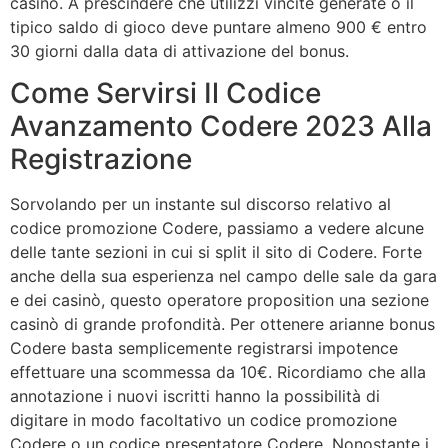
casinò. A prescindere che utilizzi vincite generate o il
tipico saldo di gioco deve puntare almeno 900 € entro
30 giorni dalla data di attivazione del bonus.
Come Servirsi Il Codice
Avanzamento Codere 2023 Alla
Registrazione
Sorvolando per un instante sul discorso relativo al
codice promozione Codere, passiamo a vedere alcune
delle tante sezioni in cui si split il sito di Codere. Forte
anche della sua esperienza nel campo delle sale da gara
e dei casinò, questo operatore proposition una sezione
casinò di grande profondità. Per ottenere arianne bonus
Codere basta semplicemente registrarsi impotence
effettuare una scommessa da 10€. Ricordiamo che alla
annotazione i nuovi iscritti hanno la possibilità di
digitare in modo facoltativo un codice promozione
Codere o un codice presentatore Codere. Nonostante i