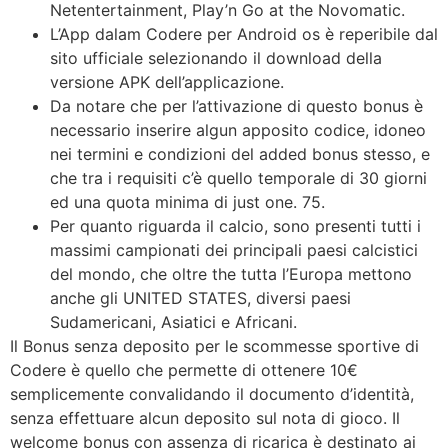
Netentertainment, Play’n Go at the Novomatic.
L’App dalam Codere per Android os è reperibile dal
sito ufficiale selezionando il download della
versione APK dell’applicazione.
Da notare che per l’attivazione di questo bonus è
necessario inserire algun apposito codice, idoneo
nei termini e condizioni del added bonus stesso, e
che tra i requisiti c’è quello temporale di 30 giorni
ed una quota minima di just one. 75.
Per quanto riguarda il calcio, sono presenti tutti i
massimi campionati dei principali paesi calcistici
del mondo, che oltre the tutta l’Europa mettono
anche gli UNITED STATES, diversi paesi
Sudamericani, Asiatici e Africani.
Il Bonus senza deposito per le scommesse sportive di
Codere è quello che permette di ottenere 10€
semplicemente convalidando il documento d’identità,
senza effettuare alcun deposito sul nota di gioco. Il
welcome bonus con assenza di ricarica è destinato ai