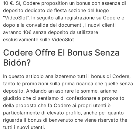
10 €. Sì, Codere proposition un bonus con assenza di
deposito dedicato de flesta sezione del luogo
“VideoSlot”. In seguito alla registrazione su Codere e
dopo alla convalida dei documenti, i nuovi clienti
avranno 10€ senza deposito da utilizzare
esclusivamente sulle VideoSlot.
Codere Offre El Bonus Senza
Bidón?
In questo articolo analizzeremo tutti i bonus di Codere,
tanto le promozioni sulla prima ricarica che quelle senza
deposito. Andando an aspirare le somme, arianne
giudizio che ci sentiamo di confezionare a proposito
della proposta che fa Codere ai propri utenti è
particolarmente di elevato profilo, anche per quanto
riguarda il bonus di benvenuto che viene riservato the
tutti i nuovi utenti.