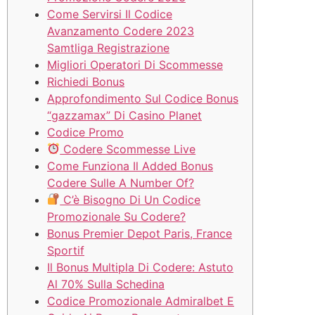
Come Servirsi Il Codice
Avanzamento Codere 2023
Samtliga Registrazione
Migliori Operatori Di Scommesse
Richiedi Bonus
Approfondimento Sul Codice Bonus
“gazzamax” Di Casino Planet
Codice Promo
Codere Scommesse Live
Come Funziona Il Added Bonus
Codere Sulle A Number Of?
C’è Bisogno Di Un Codice
Promozionale Su Codere?
Bonus Premier Depot Paris, France
Sportif
Il Bonus Multipla Di Codere: Astuto
Al 70% Sulla Schedina
Codice Promozionale Admiralbet E