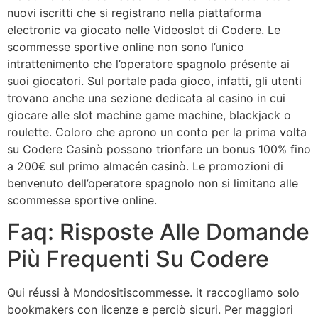
nuovi iscritti che si registrano nella piattaforma
electronic va giocato nelle Videoslot di Codere. Le
scommesse sportive online non sono l’unico
intrattenimento che l’operatore spagnolo présente ai
suoi giocatori. Sul portale pada gioco, infatti, gli utenti
trovano anche una sezione dedicata al casino in cui
giocare alle slot machine game machine, blackjack o
roulette. Coloro che aprono un conto per la prima volta
su Codere Casinò possono trionfare un bonus 100% fino
a 200€ sul primo almacén casinò. Le promozioni di
benvenuto dell’operatore spagnolo non si limitano alle
scommesse sportive online.
Faq: Risposte Alle Domande
Più Frequenti Su Codere
Qui réussi à Mondositiscommesse. it raccogliamo solo
bookmakers con licenze e perciò sicuri. Per maggiori