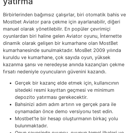
yatırma
Birbirlerinden bağımsız çalışırlar, biri otomatik bahis ve
Mostbet Aviator para çekme için ayarlanabilir, diğeri
manuel olarak yönetilebilir. En popüler çevrimiçi
oyunlardan biri haline gelen Aviator oyunu, İnternette
dinamik olarak gelişen bir kumarhane olan MostBet
kumarhanesinde sunulmaktadır. MosBet 2009 yılında
kuruldu ve kumarhane, çok sayıda oyun, yüksek
kazanma şansı ve neredeyse anında kazançları çekme
fırsatı nedeniyle oyuncuların güvenini kazandı.
Gerçek bir kazanç elde etmek için, kullanıcının
sitedeki resmi kayıttan geçmesi ve minimum
depozito yatırması gerekecektir.
Bahsinizi adım adım artırın ve gerçek para ile
oynamadan önce demo versiyonu test edin.
Mostbet’te bir hesap oluşturmanın birkaç yolu
bulunmaktadır.
Onun sayesinde oyuncu, oyunun temel ilkeleri ve