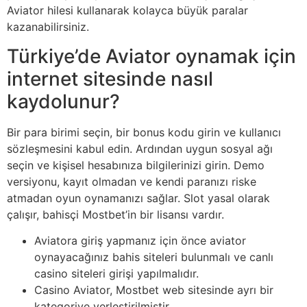
Aviator hilesi kullanarak kolayca büyük paralar
kazanabilirsiniz.
Türkiye’de Aviator oynamak için
internet sitesinde nasıl
kaydolunur?
Bir para birimi seçin, bir bonus kodu girin ve kullanıcı
sözleşmesini kabul edin. Ardından uygun sosyal ağı
seçin ve kişisel hesabınıza bilgilerinizi girin. Demo
versiyonu, kayıt olmadan ve kendi paranızı riske
atmadan oyun oynamanızı sağlar. Slot yasal olarak
çalışır, bahisçi Mostbet’in bir lisansı vardır.
Aviatora giriş yapmanız için önce aviator
oynayacağınız bahis siteleri bulunmalı ve canlı
casino siteleri girişi yapılmalıdır.
Casino Aviator, Mostbet web sitesinde ayrı bir
kategoriye yerleştirilmiştir.