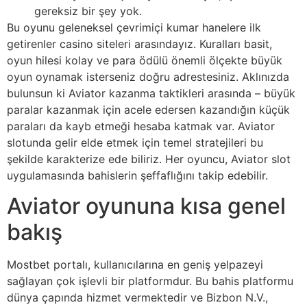
gereksiz bir şey yok.
Bu oyunu geleneksel çevrimiçi kumar hanelere ilk
getirenler casino siteleri arasındayız. Kuralları basit,
oyun hilesi kolay ve para ödülü önemli ölçekte büyük
oyun oynamak isterseniz doğru adrestesiniz. Aklınızda
bulunsun ki Aviator kazanma taktikleri arasında – büyük
paralar kazanmak için acele edersen kazandığın küçük
paraları da kayb etmeği hesaba katmak var. Aviator
slotunda gelir elde etmek için temel stratejileri bu
şekilde karakterize ede biliriz. Her oyuncu, Aviator slot
uygulamasında bahislerin şeffaflığını takip edebilir.
Aviator oyununa kısa genel
bakış
Mostbet portalı, kullanıcılarına en geniş yelpazeyi
sağlayan çok işlevli bir platformdur. Bu bahis platformu
dünya çapında hizmet vermektedir ve Bizbon N.V.,