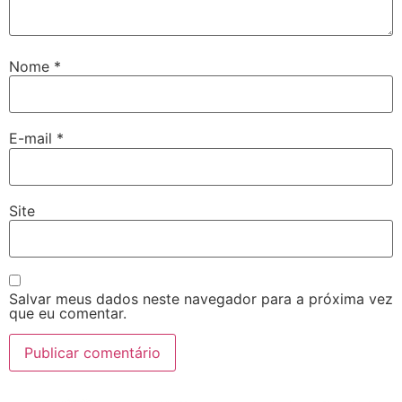
Nome
*
E-mail
*
Site
Salvar meus dados neste navegador para a próxima vez
que eu comentar.