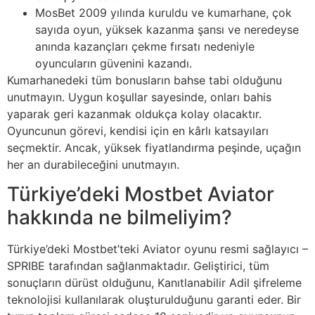
MosBet 2009 yılında kuruldu ve kumarhane, çok
sayıda oyun, yüksek kazanma şansı ve neredeyse
anında kazançları çekme fırsatı nedeniyle
oyuncuların güvenini kazandı.
Kumarhanedeki tüm bonusların bahse tabi olduğunu
unutmayın. Uygun koşullar sayesinde, onları bahis
yaparak geri kazanmak oldukça kolay olacaktır.
Oyuncunun görevi, kendisi için en kârlı katsayıları
seçmektir. Ancak, yüksek fiyatlandırma peşinde, uçağın
her an durabileceğini unutmayın.
Türkiye’deki Mostbet Aviator
hakkında ne bilmeliyim?
Türkiye’deki Mostbet’teki Aviator oyunu resmi sağlayıcı –
SPRIBE tarafından sağlanmaktadır. Geliştirici, tüm
sonuçların dürüst olduğunu, Kanıtlanabilir Adil şifreleme
teknolojisi kullanılarak oluşturulduğunu garanti eder. Bir