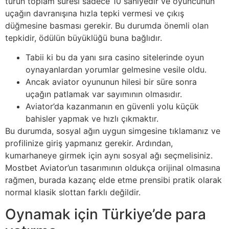
turun toplam süresi sadece 10 saniyedir ve oyuncunun
uçağın davranışına hızla tepki vermesi ve çıkış
düğmesine basması gerekir. Bu durumda önemli olan
tepkidir, ödülün büyüklüğü buna bağlıdır.
Tabii ki bu da yanı sıra casino sitelerinde oyun
oynayanlardan yorumlar gelmesine vesile oldu.
Ancak aviator oyununun hilesi bir süre sonra
uçağın patlamak var sayımının olmasıdır.
Aviator’da kazanmanın en güvenli yolu küçük
bahisler yapmak ve hızlı çıkmaktır.
Bu durumda, sosyal ağın uygun simgesine tıklamanız ve
profilinize giriş yapmanız gerekir. Ardından,
kumarhaneye girmek için aynı sosyal ağı seçmelisiniz.
Mostbet Aviator’un tasarımının oldukça orijinal olmasına
rağmen, burada kazanç elde etme prensibi pratik olarak
normal klasik slottan farklı değildir.
Oynamak için Türkiye’de para