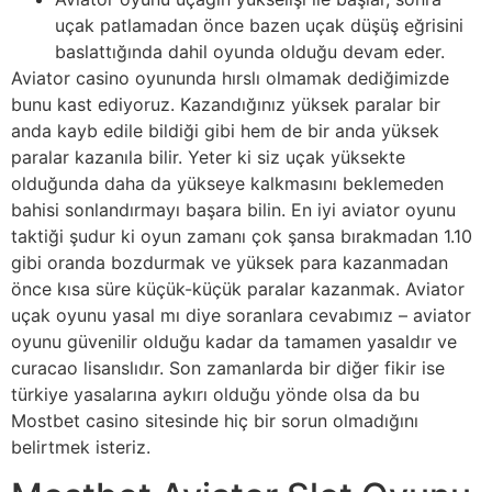
uçak patlamadan önce bazen uçak düşüş eğrisini
baslattığında dahil oyunda olduğu devam eder.
Aviator casino oyununda hırslı olmamak dediğimizde
bunu kast ediyoruz. Kazandığınız yüksek paralar bir
anda kayb edile bildiği gibi hem de bir anda yüksek
paralar kazanıla bilir. Yeter ki siz uçak yüksekte
olduğunda daha da yükseye kalkmasını beklemeden
bahisi sonlandırmayı başara bilin. En iyi aviator oyunu
taktiği şudur ki oyun zamanı çok şansa bırakmadan 1.10
gibi oranda bozdurmak ve yüksek para kazanmadan
önce kısa süre küçük-küçük paralar kazanmak. Aviator
uçak oyunu yasal mı diye soranlara cevabımız – aviator
oyunu güvenilir olduğu kadar da tamamen yasaldır ve
curacao lisanslıdır. Son zamanlarda bir diğer fikir ise
türkiye yasalarına aykırı olduğu yönde olsa da bu
Mostbet casino sitesinde hiç bir sorun olmadığını
belirtmek isteriz.