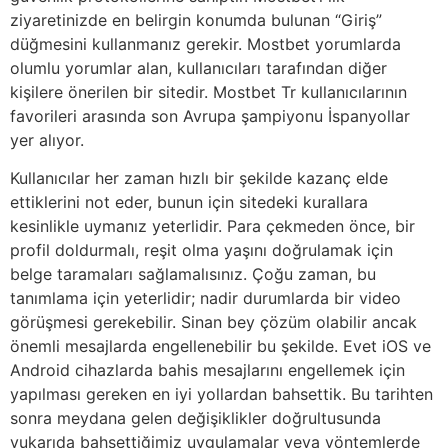
ziyaretinizde en belirgin konumda bulunan “Giriş”
düğmesini kullanmanız gerekir. Mostbet yorumlarda
olumlu yorumlar alan, kullanıcıları tarafından diğer
kişilere önerilen bir sitedir. Mostbet Tr kullanıcılarının
favorileri arasında son Avrupa şampiyonu İspanyollar
yer alıyor.
Kullanıcılar her zaman hızlı bir şekilde kazanç elde
ettiklerini not eder, bunun için sitedeki kurallara
kesinlikle uymanız yeterlidir. Para çekmeden önce, bir
profil doldurmalı, reşit olma yaşını doğrulamak için
belge taramaları sağlamalısınız. Çoğu zaman, bu
tanımlama için yeterlidir; nadir durumlarda bir video
görüşmesi gerekebilir. Sinan bey çözüm olabilir ancak
önemli mesajlarda engellenebilir bu şekilde. Evet iOS ve
Android cihazlarda bahis mesajlarını engellemek için
yapılması gereken en iyi yollardan bahsettik. Bu tarihten
sonra meydana gelen değişiklikler doğrultusunda
yukarıda bahsettiğimiz uygulamalar veya yöntemlerde