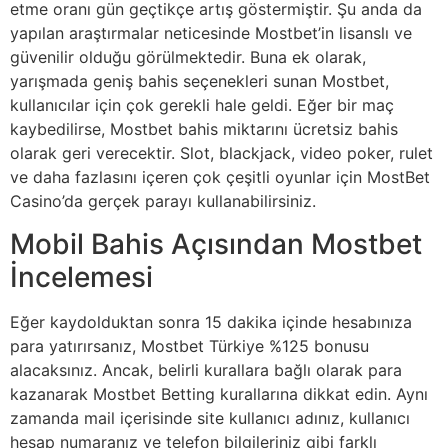
etme oranı gün geçtikçe artış göstermiştir. Şu anda da
yapılan araştırmalar neticesinde Mostbet’in lisanslı ve
güvenilir olduğu görülmektedir. Buna ek olarak,
yarışmada geniş bahis seçenekleri sunan Mostbet,
kullanıcılar için çok gerekli hale geldi. Eğer bir maç
kaybedilirse, Mostbet bahis miktarını ücretsiz bahis
olarak geri verecektir. Slot, blackjack, video poker, rulet
ve daha fazlasını içeren çok çeşitli oyunlar için MostBet
Casino’da gerçek parayı kullanabilirsiniz.
Mobil Bahis Açısından Mostbet
İncelemesi
Eğer kaydolduktan sonra 15 dakika içinde hesabınıza
para yatırırsanız, Mostbet Türkiye %125 bonusu
alacaksınız. Ancak, belirli kurallara bağlı olarak para
kazanarak Mostbet Betting kurallarına dikkat edin. Aynı
zamanda mail içerisinde site kullanıcı adınız, kullanıcı
hesap numaranız ve telefon bilgileriniz gibi farklı