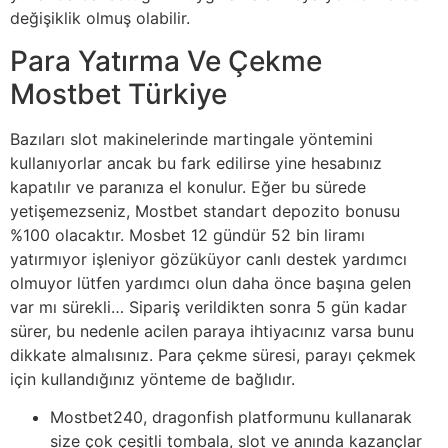
değişiklik olmuş olabilir.
Para Yatırma Ve Çekme
Mostbet Türkiye
Bazıları slot makinelerinde martingale yöntemini
kullanıyorlar ancak bu fark edilirse yine hesabınız
kapatılır ve paranıza el konulur. Eğer bu sürede
yetişemezseniz, Mostbet standart depozito bonusu
%100 olacaktır. Mosbet 12 gündür 52 bin liramı
yatırmıyor işleniyor gözüküyor canlı destek yardımcı
olmuyor lütfen yardımcı olun daha önce başına gelen
var mı sürekli… Sipariş verildikten sonra 5 gün kadar
sürer, bu nedenle acilen paraya ihtiyacınız varsa bunu
dikkate almalısınız. Para çekme süresi, parayı çekmek
için kullandığınız yönteme de bağlıdır.
Mostbet240, dragonfish platformunu kullanarak
size çok çeşitli tombala, slot ve anında kazançlar