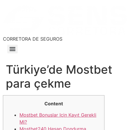
CORRETORA DE SEGUROS
Türkiye’de Mostbet
para çekme
Content
Mostbet Bonuslar Için Kayıt Gerekli
Mi?
Mostbet240 Hesap Dondurma