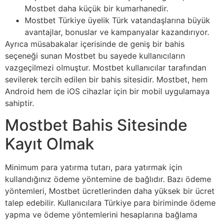
Mostbet daha küçük bir kumarhanedir.
Mostbet Türkiye üyelik Türk vatandaşlarına büyük
avantajlar, bonuslar ve kampanyalar kazandırıyor.
Ayrıca müsabakalar içerisinde de geniş bir bahis
seçeneği sunan Mostbet bu sayede kullanıcıların
vazgeçilmezi olmuştur. Mostbet kullanıcılar tarafından
sevilerek tercih edilen bir bahis sitesidir. Mostbet, hem
Android hem de iOS cihazlar için bir mobil uygulamaya
sahiptir.
Mostbet Bahis Sitesinde
Kayıt Olmak
Minimum para yatırma tutarı, para yatırmak için
kullandığınız ödeme yöntemine de bağlıdır. Bazı ödeme
yöntemleri, Mostbet ücretlerinden daha yüksek bir ücret
talep edebilir. Kullanıcılara Türkiye para biriminde ödeme
yapma ve ödeme yöntemlerini hesaplarına bağlama