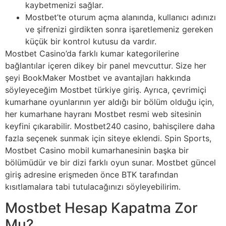
kaybetmenizi sağlar.
Mostbet’te oturum açma alanında, kullanıcı adınızı
ve şifrenizi girdikten sonra işaretlemeniz gereken
küçük bir kontrol kutusu da vardır.
Mostbet Casino’da farklı kumar kategorilerine
bağlantılar içeren dikey bir panel mevcuttur. Size her
şeyi BookMaker Mostbet ve avantajları hakkında
söyleyeceğim Mostbet türkiye giriş. Ayrıca, çevrimiçi
kumarhane oyunlarının yer aldığı bir bölüm olduğu için,
her kumarhane hayranı Mostbet resmi web sitesinin
keyfini çıkarabilir. Mostbet240 casino, bahisçilere daha
fazla seçenek sunmak için siteye eklendi. Spin Sports,
Mostbet Casino mobil kumarhanesinin başka bir
bölümüdür ve bir dizi farklı oyun sunar. Mostbet güncel
giriş adresine erişmeden önce BTK tarafından
kısıtlamalara tabi tutulacağınızı söyleyebilirim.
Mostbet Hesap Kapatma Zor
Mu?