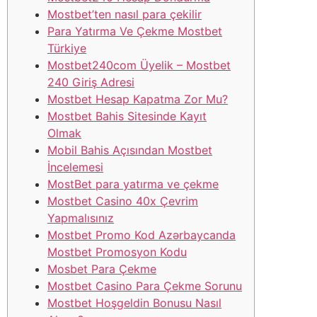
Mostbet’ten nasıl para çekilir
Para Yatırma Ve Çekme Mostbet
Türkiye
Mostbet240com Üyelik – Mostbet
240 Giriş Adresi
Mostbet Hesap Kapatma Zor Mu?
Mostbet Bahis Sitesinde Kayıt
Olmak
Mobil Bahis Açısından Mostbet
İncelemesi
MostBet para yatırma ve çekme
Mostbet Casino 40x Çevrim
Yapmalısınız
Mostbet Promo Kod Azərbaycanda
Mostbet Promosyon Kodu
Mosbet Para Çekme
Mostbet Casino Para Çekme Sorunu
Mostbet Hoşgeldin Bonusu Nasıl