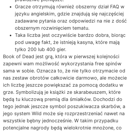
Gracze otrzymują również obszerny dział FAQ w
języku angielskim, gdzie znajdują się najczęściej
zadawane pytania oraz odpowiedzi na nie z dość
obszernym rozwinięciem tematu.
Taka liczba jest oczywiście bardzo dobra, biorąc
pod uwagę fakt, że istnieją kasyna, które mają
tylko 200 lub 400 gier.
Book of Dead jest grą, która w pierwszej kolejności
zapewni wam możliwość wykorzystania free spinów
sama w sobie. Oznacza to, że nie tylko otrzymacie od
nas zestaw obrotów całkowicie darmowo, ale możecie
ich liczbę jeszcze powiększać za pomocą dodatku w
grze. Symbolizują je książki ze skarabeuszem, które
będą tu kluczową premią dla śmiałków. Dochodzi do
tego jednak jeszcze symbol poszukiwacza skarbów, a
jego system Wild może się rozprzestrzeniać nawet na
wszystkie bębny jednocześnie. W takim przypadku
potencjalne nagrody będą wielokrotnie mnożone, co