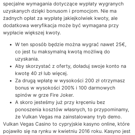
specjalne wymagania dotyczące wypłaty wygranych
uzyskanych dzięki bonusom i promocjom. Nie ma
żadnych opłat za wypłatę jakiejkolwiek kwoty, ale
dodatkowa weryfikacja może być wymagana przy
wypłacie większej kwoty.
W ten sposób będzie można wygrać nawet 25€,
co jest tu maksymalną kwotą możliwą do
uzyskania.
Aby skorzystać z oferty, doładuj swoje konto na
kwotę 40 zł lub więcej.
Za drugą wpłatę w wysokości 200 zł otrzymasz
bonus w wysokości 200% i 100 darmowych
spinów w grze Fire Joker.
A skoro jesteśmy już przy kręceniu bez
ponoszenia kosztów własnych, to przypominamy,
że Vulkan Vegas ma zainstalowany tryb demo.
Vulkan Vegas Casino to cypryjskie kasyno online, które
pojawiło się na rynku w kwietniu 2016 roku. Kasyno jest