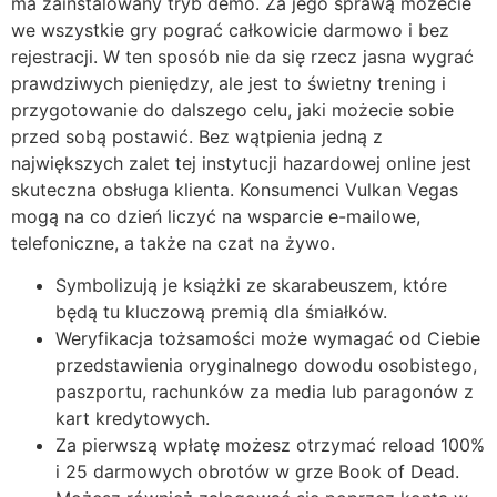
ma zainstalowany tryb demo. Za jego sprawą możecie
we wszystkie gry pograć całkowicie darmowo i bez
rejestracji. W ten sposób nie da się rzecz jasna wygrać
prawdziwych pieniędzy, ale jest to świetny trening i
przygotowanie do dalszego celu, jaki możecie sobie
przed sobą postawić. Bez wątpienia jedną z
największych zalet tej instytucji hazardowej online jest
skuteczna obsługa klienta. Konsumenci Vulkan Vegas
mogą na co dzień liczyć na wsparcie e-mailowe,
telefoniczne, a także na czat na żywo.
Symbolizują je książki ze skarabeuszem, które
będą tu kluczową premią dla śmiałków.
Weryfikacja tożsamości może wymagać od Ciebie
przedstawienia oryginalnego dowodu osobistego,
paszportu, rachunków za media lub paragonów z
kart kredytowych.
Za pierwszą wpłatę możesz otrzymać reload 100%
i 25 darmowych obrotów w grze Book of Dead.