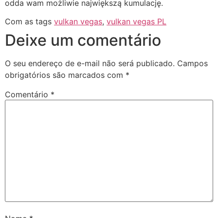
odda wam możliwie największą kumulację.
Com as tags
vulkan vegas
,
vulkan vegas PL
Deixe um comentário
O seu endereço de e-mail não será publicado.
Campos
obrigatórios são marcados com
*
Comentário
*