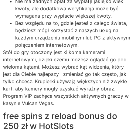
Nie ma żadnych opłat za wypłatę jakiejkolwiek
kwoty, ale dodatkowa weryfikacja może być
wymagana przy wypłacie większej kwoty.
Bez względu na to, gdzie jesteś z całego świata,
będziesz mógł korzystać z naszych usług na
każdym urządzeniu mobilnym lub PC z aktywnym
połączeniem internetowym.
Stół do gry otoczony jest kilkoma kamerami
internetowymi, dzięki czemu możesz oglądać go pod
wieloma kątami. Możesz wybrać kąt widzenia, który
jest dla Ciebie najlepszy i zmieniać go tak często, jak
tylko chcesz. Krupierki używają większych niż zwykle
kart, aby kamery mogły uzyskać wyraźny obraz.
Program VIP zachęca wszystkich aktywnych graczy w
kasynie Vulcan Vegas.
free spins z reload bonus do
250 zł w HotSlots