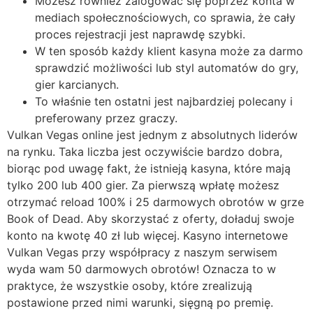
Możesz również zalogować się poprzez konta w
mediach społecznościowych, co sprawia, że cały
proces rejestracji jest naprawdę szybki.
W ten sposób każdy klient kasyna może za darmo
sprawdzić możliwości lub styl automatów do gry,
gier karcianych.
To właśnie ten ostatni jest najbardziej polecany i
preferowany przez graczy.
Vulkan Vegas online jest jednym z absolutnych liderów
na rynku. Taka liczba jest oczywiście bardzo dobra,
biorąc pod uwagę fakt, że istnieją kasyna, które mają
tylko 200 lub 400 gier. Za pierwszą wpłatę możesz
otrzymać reload 100% i 25 darmowych obrotów w grze
Book of Dead. Aby skorzystać z oferty, doładuj swoje
konto na kwotę 40 zł lub więcej. Kasyno internetowe
Vulkan Vegas przy współpracy z naszym serwisem
wyda wam 50 darmowych obrotów! Oznacza to w
praktyce, że wszystkie osoby, które zrealizują
postawione przed nimi warunki, sięgną po premię.