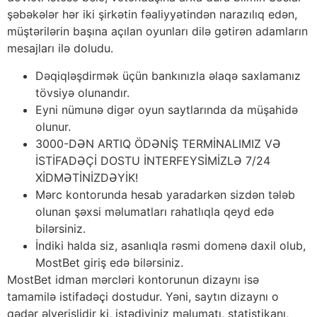
şəbəkələr hər iki şirkətin fəaliyyətindən narazılıq edən,
müştərilərin başına açılan oyunları dilə gətirən adamların
mesajları ilə doludu.
Dəqiqləşdirmək üçün bankınızla əlaqə saxlamanız
tövsiyə olunandır.
Eyni nümunə digər oyun saytlarında da müşahidə
olunur.
3000-DƏN ARTIQ ÖDƏNİŞ TERMİNALIMIZ VƏ
İSTİFADƏÇİ DOSTU İNTERFEYSİMİZLƏ 7/24
XİDMƏTİNİZDƏYİK!
Mərc kontorunda hesab yaradarkən sizdən tələb
olunan şəxsi məlumatları rahatlıqla qeyd edə
bilərsiniz.
İndiki halda siz, asanlıqla rəsmi domenə daxil olub,
MostBet giriş edə bilərsiniz.
MostBet idman mərcləri kontorunun dizaynı isə
tamamilə istifadəçi dostudur. Yəni, saytın dizaynı o
qədər əlverişlidir ki, istədiyiniz məlumatı, statistikanı,