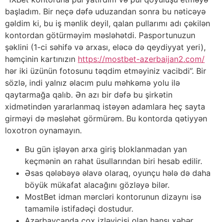
başladım. Bir neçə dəfə uduzandan sonra bu nəticəyə
gəldim ki, bu iş mənlik deyil, qalan pullarımı adı çəkilən
kontordan götürməyim məsləhətdi. Pasportunuzun
şəklini (1-ci səhifə və arxası, eləcə də qeydiyyat yeri),
həmçinin kartınızın
https://mostbet-azerbaijan2.com/
hər iki üzünün fotosunu təqdim etməyiniz vacibdi”. Bir
sözlə, indi yalnız əlacım pulu məhkəmə yolu ilə
qaytarmağa qalıb. Ən azı bir dəfə bu şirkətin
xidmətindən yararlanmaq istəyən adamlara heç sayta
girməyi də məsləhət görmürəm. Bu kontorda qətiyyən
loxotron oynamayın.
Bu gün işləyən arxa giriş bloklanmadan yan
keçmənin ən rahat üsullarından biri hesab edilir.
Əsas qələbəyə əlavə olaraq, oyunçu hələ də daha
böyük mükafat alacağını gözləyə bilər.
MostBet idman mərcləri kontorunun dizaynı isə
tamamilə istifadəçi dostudur.
Azərbaycanda çox izləyicisi olan hansı xəbər