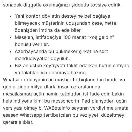
sonadək diqqətlə oxumağınızı şiddətlə tövsiyə edirik.
Yəni kontor dövlətin dəstəyinə bel bağlaya
bilməyəcək müştərinin uduşundan kəsə, hətta
ödənişdən imtina da edə bilər.
Məsələn, istifadəçiyə 100 manat “xoş gəldin”
bonusu verirlər.
Azərbaycanda bu bukmeker şirkətinə sərt
məhdudiyyətlər qoyulub.
Biz ən üstün keyfiyyəti təklif edərkən bütün ehtiyac
və tələblərinizi ödəməyə hazırıq.
Whatsapp dünyanın ən məşhur tətbiqlərindən biridir və
gün ərzində milyardlarla insan öz aralarında
mesajlaşmaq üçün həmin tətbiqdən istifadə edir. Lakin
hələ indiyənə kimi bu messencerin iPad planşetləri üçün
versiyası olmayıb. WABetaInfo saytının verdiyi məlumata
əsasən Whatsapp tərtibatçıları bu vəziyyəti düzəltməyi
qərara alıblar.