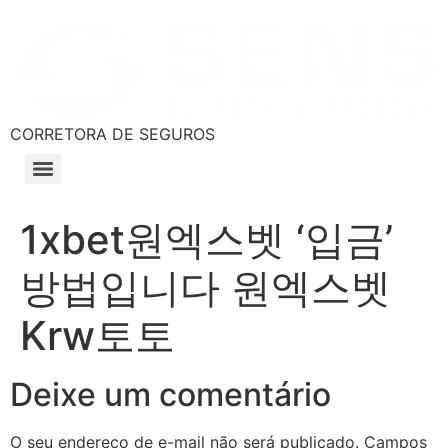
CORRETORA DE SEGUROS
1xbet원엑스벳 ‘입금’
방법입니다 원엑스벳
Krw토토
Deixe um comentário
O seu endereço de e-mail não será publicado.
Campos